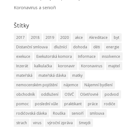
Koronavirus a senioři
Štítky
2017
2018
2019
2020
akce
Akreditace
byt
Distanční smlouva
dlužnící
dohoda
děti
energie
exekuce
Exekutorská komora
Informace
insolvence
Inzerát
kalkulačka
koronavir
Koronavirus
majitel
mateřská
mateřská dávka
matky
nemocenském pojištění
nájemce
Nájemní bydlení
obchodník
oddlužení
OSVČ
Ošetřovné
podvod
pomoc
poslední vůle
praktikant
práce
rodiče
rodičovská dávka
Rouška
senioří
smlouva
strach
virus
výroční zpráva
šmejdi