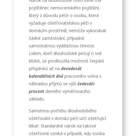
Nárok na dlouhodobé ošetřovné má
pojištěnec nemocenského pojištění,
který z důvodu péče o osobu, která
vyžaduje ošetřovatelskou péči v
domácím prostředí, nemůže vykonávat
žádné zaměstnání, případně
samostatnou výdělečnou činnost.
Lidem, kteří dlouhodobě pečují o své
blízké, se prodloužila možnost čerpání
příspěvků až na
devadesát
kalendářních dnů
pracovního volna s
náhradou příjmů ve výši
šedesáti
procent
denního vyměřovacího
základu.
Samotnou potřebu dlouhodobého
ošetřování v domácí péči určí ošetřující
lékař. Standardně nárok na takové
ošetřovné vzniká v případě, kdy osoba