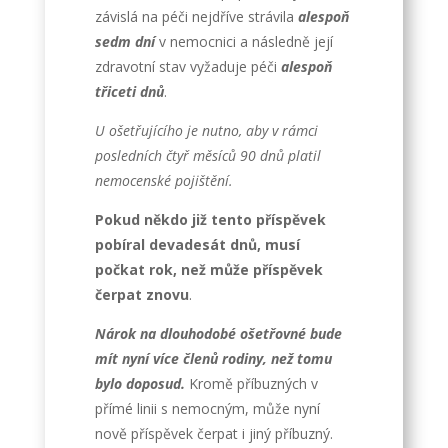
závislá na péči nejdříve strávila
alespoň
sedm dní
v nemocnici a následně její
zdravotní stav vyžaduje péči
alespoň
třiceti dnů
.
U ošetřujícího je nutno, aby v rámci
posledních čtyř měsíců 90 dnů platil
nemocenské pojištění.
Pokud někdo již tento příspěvek
pobíral devadesát dnů, musí
počkat rok, než může příspěvek
čerpat znovu
.
Nárok na dlouhodobé ošetřovné bude
mít nyní více členů rodiny, než tomu
bylo doposud.
Kromě příbuzných v
přímé linii s nemocným, může nyní
nově příspěvek čerpat i jiný příbuzný.