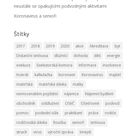
neustále se opakujícími podvodnými aktivitami
Koronavirus a senioři
Štítky
2017
2018
2019
2020
akce
Akreditace
byt
Distanční smlouva
dlužnící
dohoda
děti
energie
exekuce
Exekutorská komora
Informace
insolvence
Inzerát
kalkulačka
koronavir
Koronavirus
majitel
mateřská
mateřská dávka
matky
nemocenském pojištění
nájemce
Nájemní bydlení
obchodník
oddlužení
OSVČ
Ošetřovné
podvod
pomoc
poslední vůle
praktikant
práce
rodiče
rodičovská dávka
Rouška
senioří
smlouva
strach
virus
výroční zpráva
šmejdi