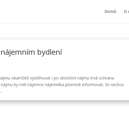
Domů
O 
 nájemním bydlení
ájmu okamžitě vystěhovat I po skončení nájmu trvá ochrana
y nájmu by měl nájemce nájemníka písemně informovat, že nechce
..