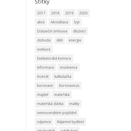
Štítky
2017
2018
2019
2020
akce
Akreditace
byt
Distanční smlouva
dlužnící
dohoda
děti
energie
exekuce
Exekutorská komora
Informace
insolvence
Inzerát
kalkulačka
koronavir
Koronavirus
majitel
mateřská
mateřská dávka
matky
nemocenském pojištění
nájemce
Nájemní bydlení
obchodník
oddlužení