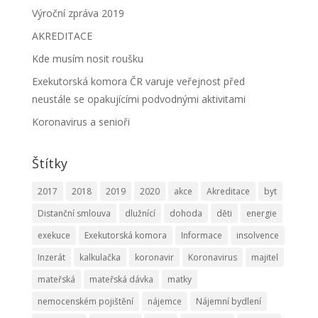
Výroční zpráva 2019
AKREDITACE
Kde musím nosit roušku
Exekutorská komora ČR varuje veřejnost před
neustále se opakujícími podvodnými aktivitami
Koronavirus a senioři
Štítky
2017
2018
2019
2020
akce
Akreditace
byt
Distanční smlouva
dlužnící
dohoda
děti
energie
exekuce
Exekutorská komora
Informace
insolvence
Inzerát
kalkulačka
koronavir
Koronavirus
majitel
mateřská
mateřská dávka
matky
nemocenském pojištění
nájemce
Nájemní bydlení